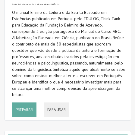
Ensino da Leitura e da Escrita Baseado em Evidências
O manual Ensino da Leitura e da Escrita Baseado em
VER TODOS
Evidências publicado em Portugal pelo EDULOG, Think Tank
PARA USAR
para Educação da Fundação Belmiro de Azevedo,
corresponde à edição portuguesa do Manual do Curso ABC:
Alfabetização Baseada em Ciência, publicado no Brasil. Reúne
o contributo de mais de 30 especialistas que abordam
questões que vão desde a política da leitura e formação de
TAGS
professores, aos contributos trazidos pela investigação em
neurociências e psicolinguística, passando, naturalmente, pelo
domínio da linguística. Sintetiza aquilo que atualmente se sabe
sobre como ensinar melhor a ler e a escrever em Português
Avaliação
Europeu e identifica o que é necessário investigar mais para
se alcançar uma melhor compreensão da aprendizagem da
Caligrafia
leitura.
Código ortográfico
PREPARAR
PARA USAR
Compreensão da leitura
Compreensão oral