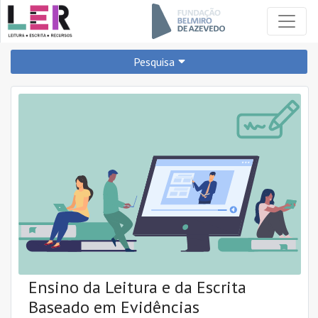
Pesquisa
PARA QUÊ?
PREPARAR
APRENDER
DESENVOLVER
REFORÇAR
O QUÊ?
Ensino da Leitura e da Escrita
A CIÊNCIA MOSTRA
RECOMENDA-SE
Baseado em Evidências