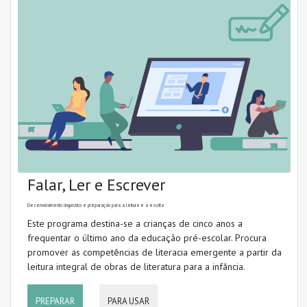
Conhecimento das letras
Conhecimento lexical (vocabulário)
Conhecimento morfológico
Conhecimento sintático
Consciência fonémica
Consciência fonológica
Falar, Ler e Escrever
Desenvolvimento linguístico
Desenvolvimento linguístico e preparação para a leitura e a escrita
Dificuldades de aprendizagem
Este programa destina-se a crianças de cinco anos a
frequentar o último ano da educação pré-escolar. Procura
Escrita (codificação)
promover as competências de literacia emergente a partir da
leitura integral de obras de literatura para a infância.
Fluência
Fonologia
PREPARAR
PARA USAR