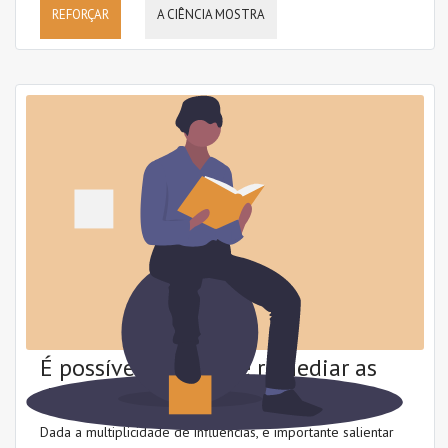
REFORÇAR
A CIÊNCIA MOSTRA
Intervenção
Leitura (decodificação)
Literacia emergente
Método fónico
Ortografia
Morfologia
Princípio alfabético
Promoção da leitura
É possível prevenir e remediar as
dificuldades!
Dada a multiplicidade de influências, é importante salientar