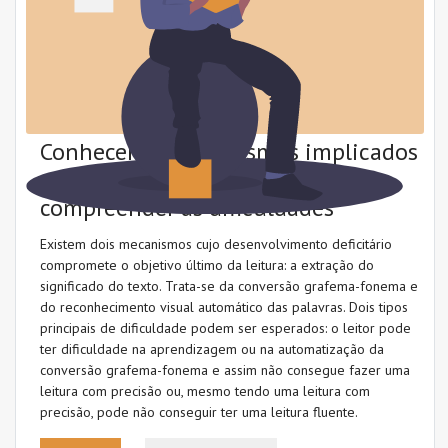
Conhecimento das letras
Conhecimento lexical (vocabulário)
Conhecimento morfológico
Conhecimento sintático
Conhecer os mecanismos implicados
na leitura é útil para detetar e
Consciência fonémica
compreender as dificuldades
Consciência fonológica
Existem dois mecanismos cujo desenvolvimento deficitário
compromete o objetivo último da leitura: a extração do
Desenvolvimento linguístico
significado do texto. Trata-se da conversão grafema-fonema e
do reconhecimento visual automático das palavras. Dois tipos
Dificuldades de aprendizagem
principais de dificuldade podem ser esperados: o leitor pode
ter dificuldade na aprendizagem ou na automatização da
Escrita (codificação)
conversão grafema-fonema e assim não consegue fazer uma
leitura com precisão ou, mesmo tendo uma leitura com
Fluência
precisão, pode não conseguir ter uma leitura fluente.
Fonologia