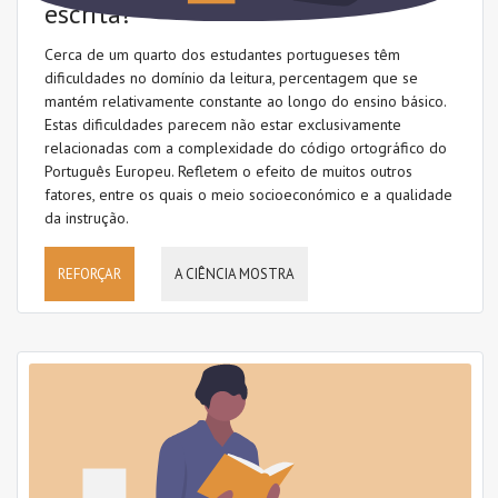
escrita?
Cerca de um quarto dos estudantes portugueses têm
VER TODOS
dificuldades no domínio da leitura, percentagem que se
PARA USAR
mantém relativamente constante ao longo do ensino básico.
Estas dificuldades parecem não estar exclusivamente
relacionadas com a complexidade do código ortográfico do
Português Europeu. Refletem o efeito de muitos outros
TAGS
fatores, entre os quais o meio socioeconómico e a qualidade
da instrução.
REFORÇAR
A CIÊNCIA MOSTRA
Avaliação
Caligrafia
Código ortográfico
Compreensão da leitura
Compreensão oral