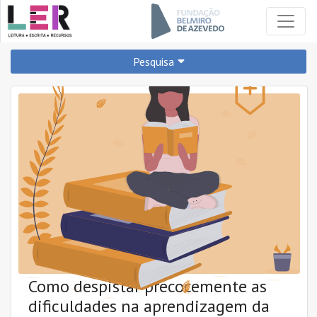
Pesquisa
PARA QUÊ?
PREPARAR
APRENDER
DESENVOLVER
REFORÇAR
O QUÊ?
Como despistar precocemente as
A CIÊNCIA MOSTRA
RECOMENDA-SE
dificuldades na aprendizagem da