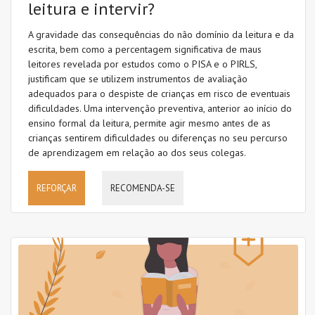
leitura e intervir?
A gravidade das consequências do não domínio da leitura e da
VER TODOS
escrita, bem como a percentagem significativa de maus
PARA USAR
leitores revelada por estudos como o PISA e o PIRLS,
justificam que se utilizem instrumentos de avaliação
adequados para o despiste de crianças em risco de eventuais
dificuldades. Uma intervenção preventiva, anterior ao início do
TAGS
ensino formal da leitura, permite agir mesmo antes de as
crianças sentirem dificuldades ou diferenças no seu percurso
de aprendizagem em relação ao dos seus colegas.
Avaliação
REFORÇAR
RECOMENDA-SE
Caligrafia
Código ortográfico
Compreensão da leitura
Compreensão oral