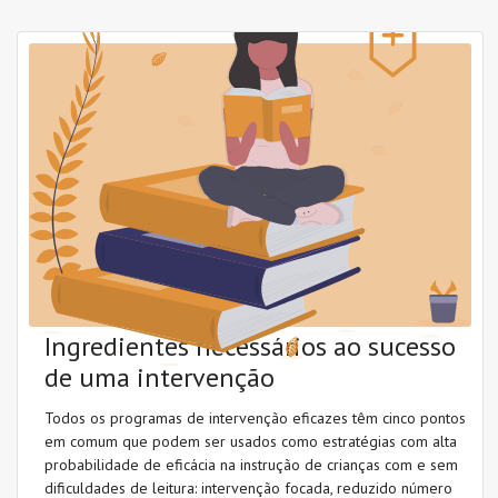
Intervenção
Leitura (decodificação)
Literacia emergente
Método fónico
Ortografia
Morfologia
Princípio alfabético
Ingredientes necessários ao sucesso
Promoção da leitura
de uma intervenção
Todos os programas de intervenção eficazes têm cinco pontos
em comum que podem ser usados como estratégias com alta
probabilidade de eficácia na instrução de crianças com e sem
dificuldades de leitura: intervenção focada, reduzido número