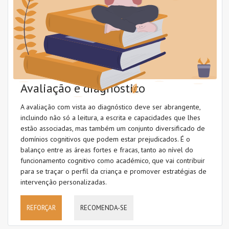
Conhecimento das letras
Conhecimento lexical (vocabulário)
Conhecimento morfológico
Conhecimento sintático
Avaliação e diagnóstico
Consciência fonémica
A avaliação com vista ao diagnóstico deve ser abrangente,
Consciência fonológica
incluindo não só a leitura, a escrita e capacidades que lhes
estão associadas, mas também um conjunto diversificado de
Desenvolvimento linguístico
domínios cognitivos que podem estar prejudicados. É o
balanço entre as áreas fortes e fracas, tanto ao nível do
Dificuldades de aprendizagem
funcionamento cognitivo como académico, que vai contribuir
para se traçar o perfil da criança e promover estratégias de
Escrita (codificação)
intervenção personalizadas.
Fluência
REFORÇAR
RECOMENDA-SE
Fonologia