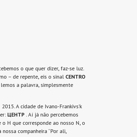
cebemos o que quer dizer, faz-se luz.
o – de repente, eis o sinal
CENTRO
e lemos a palavra, simplesmente
2015. A cidade de Ivano-Frankivs’k
der:
ЦЕНТР
. Aí já não percebemos
 e o H que corresponde ao nosso N, o
 nossa companheira “Por ali,