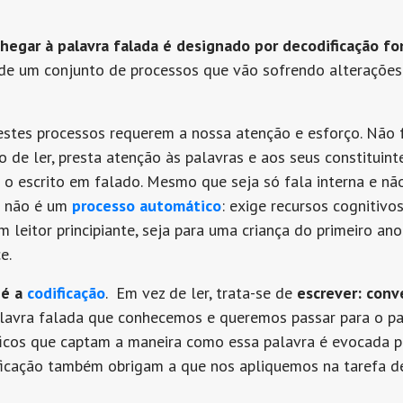
 chegar à palavra falada é designado por
decodificação fo
e de um conjunto de processos que vão sofrendo alteraçõe
 estes processos requerem a nossa atenção e esforço. Não
ão de ler, presta atenção às palavras e aos seus constituin
r o escrito em falado. Mesmo que seja só fala interna e nã
ão não é um
processo automático
: exige recursos cognitivo
um leitor principiante, seja para uma criança do primeiro a
e.
 é a
codificação
. Em vez de ler, trata-se de
escrever:
conve
lavra falada que conhecemos e queremos passar para o pape
ficos que captam a maneira como essa palavra é evocada pe
ficação também obrigam a que nos apliquemos na tarefa d