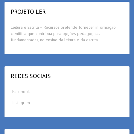
PROJETO LER
Leitura e Escrita – Recursos pretende fornecer informação
científica que contribua para opções pedagógicas
fundamentadas, no ensino da leitura e da escrita.
REDES SOCIAIS
Facebook
Instagram