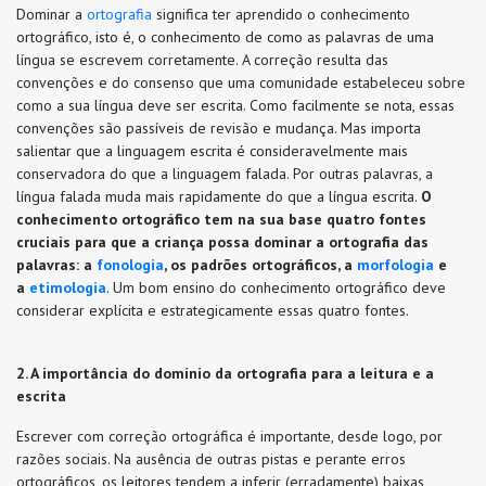
Dominar a
ortografia
significa ter aprendido o conhecimento
ortográfico, isto é, o conhecimento de como as palavras de uma
língua se escrevem corretamente. A correção resulta das
convenções e do consenso que uma comunidade estabeleceu sobre
como a sua língua deve ser escrita. Como facilmente se nota, essas
convenções são passíveis de revisão e mudança. Mas importa
salientar que a linguagem escrita é consideravelmente mais
conservadora do que a linguagem falada. Por outras palavras, a
língua falada muda mais rapidamente do que a língua escrita.
O
conhecimento ortográfico tem na sua base quatro fontes
cruciais para que a criança possa dominar a ortografia das
palavras: a
fonologia
, os padrões ortográficos, a
morfologia
e
a
etimologia
. Um bom ensino do conhecimento ortográfico deve
considerar explícita e estrategicamente essas quatro fontes.
2. A importância do domínio da ortografia para a leitura e a
escrita
Escrever com correção ortográfica é importante, desde logo, por
razões sociais. Na ausência de outras pistas e perante erros
ortográficos, os leitores tendem a inferir (erradamente) baixas