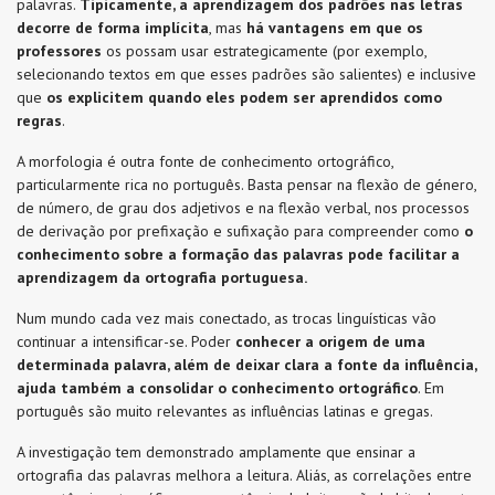
palavras.
Tipicamente, a aprendizagem dos padrões nas letras
decorre de forma implícita
, mas
há vantagens em que os
professores
os possam usar estrategicamente (por exemplo,
selecionando textos em que esses padrões são salientes) e inclusive
que
os explicitem quando eles podem ser aprendidos como
regras
.
A morfologia é outra fonte de conhecimento ortográfico,
particularmente rica no português. Basta pensar na flexão de género,
de número, de grau dos adjetivos e na flexão verbal, nos processos
de derivação por prefixação e sufixação para compreender como
o
conhecimento sobre a formação das palavras pode facilitar a
aprendizagem da ortografia portuguesa.
Num mundo cada vez mais conectado, as trocas linguísticas vão
continuar a intensificar-se. Poder
conhecer a origem de uma
determinada palavra, além de deixar clara a fonte da influência,
ajuda também a consolidar o conhecimento ortográfico
. Em
português são muito relevantes as influências latinas e gregas.
A investigação tem demonstrado amplamente que
ensinar a
ortografia das palavras melhora a leitura. Aliás, as correlações entre