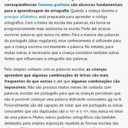
correspondências
fonema
-
grafema
são alicerces fundamentais
para a aprendizagem da ortografia
. Quando a criança domina o
princípio alfabético
, está preparada para aprender o código
ortográfico. Com o treino da escrita das palavras, ela torna-se
progressivamente mais autónoma na escrita. Pode até arriscar
escrever palavras que nunca viu antes. Para a maioria das palavras
do português (ditas regulares), esse conhecimento é suficiente para
que a criança escreva corretamente a palavra. No entanto, para
muitas outras, é necessário que a criança considere também outras
fontes que influenciam a ortografia das palavras.
Pelo simples contacto com as palavras escritas,
as crianças
aprendem que algumas combinações de letras são mais
frequentes do que outras
e até que
algumas combinações são
impossíveis
. Não são precisos muitos meses de contacto com
palavras escritas em português para que as crianças percebam que
não é possível começar uma palavra dobrando consoantes: gg ou tt.
Possivelmente são até capazes de notar que em português as únicas
consoantes que são duplicadas são o <
s
> e o <
r
>, mas nunca no início
de uma palavra. Muitos outros padrões ortográficos são também
detetados pela simples exposição repetida às formas escritas das