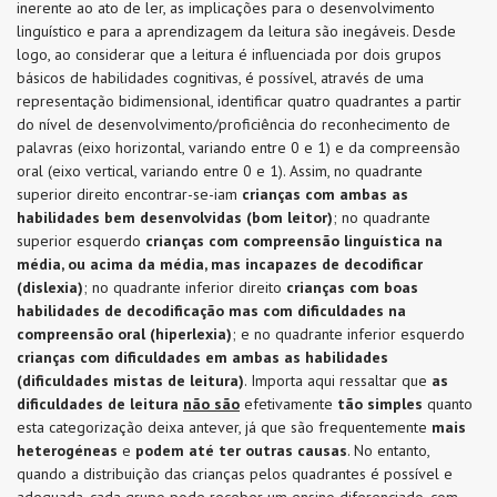
inerente ao ato de ler, as implicações para o desenvolvimento
linguístico e para a aprendizagem da leitura são inegáveis. Desde
logo, ao considerar que a leitura é influenciada por dois grupos
básicos de habilidades cognitivas, é possível, através de uma
representação bidimensional, identificar quatro quadrantes a partir
do nível de desenvolvimento/proficiência do reconhecimento de
palavras (eixo horizontal, variando entre 0 e 1) e da compreensão
oral (eixo vertical, variando entre 0 e 1). Assim, no quadrante
superior direito encontrar-se-iam
crianças com ambas as
habilidades bem desenvolvidas (bom leitor)
; no quadrante
superior esquerdo
crianças com compreensão linguística na
média, ou acima da média, mas incapazes de decodificar
(dislexia)
; no quadrante inferior direito
crianças com boas
habilidades de decodificação mas com dificuldades na
compreensão oral (hiperlexia)
; e no quadrante inferior esquerdo
crianças com dificuldades em ambas as habilidades
(dificuldades mistas de leitura)
. Importa aqui ressaltar que
as
dificuldades de leitura
não
são
efetivamente
tão simples
quanto
esta categorização deixa antever, já que são frequentemente
mais
heterogéneas
e
podem até ter outras causas
. No entanto,
quando a distribuição das crianças pelos quadrantes é possível e